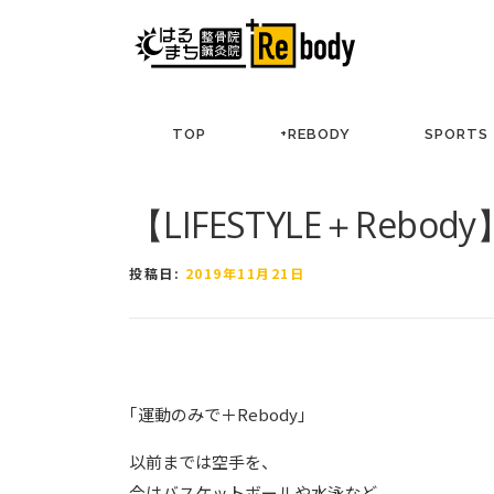
コ
ン
テ
ン
ツ
TOP
+REBODY
SPORTS
へ
ス
キ
【LIFESTYLE＋Rebody
ッ
プ
投稿日:
2019年11月21日
｢運動のみで＋Rebody｣
以前までは空手を、
今はバスケットボールや水泳など