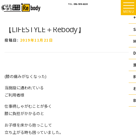
コ
TEL.
092-939-6220
ン
MENU
テ
+
ン
【LIFESTYLE＋Rebody】
ツ
S
へ
ス
投稿日:
2019年11月21日
キ
ッ
D
プ
(膝の痛みがなくなった)
当施設に通われている
ご利用者様
仕事柄しゃがむことが多く
膝に負担がかかるのと
お子様を床から抱っこして
立ち上がる時も困っていました。